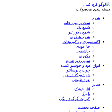
دسته بندی محصولات
شمع
ست تزئینی خانه
شمع تک
شمع دکوراتیو
شمع عطری
اکسسوری و دکوریجات
جا عودی
جاشمعی
دکوری
سینی زیر شمع
انواع عود و خوشبو کننده
چوب پالوسانتو
خوشبو کننده هوا
عود طبیعی
سایر
انار خشک
بلوط
کبریت گوگرد رنگی
صفحه نخست