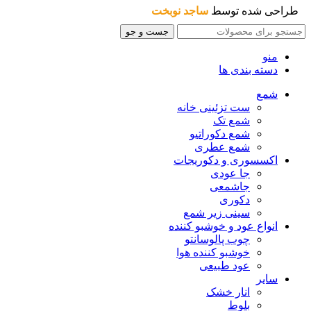
طراحی شده توسط
ساجد نوبخت
جست و جو
منو
دسته بندی ها
شمع
ست تزئینی خانه
شمع تک
شمع دکوراتیو
شمع عطری
اکسسوری و دکوریجات
جا عودی
جاشمعی
دکوری
سینی زیر شمع
انواع عود و خوشبو کننده
چوب پالوسانتو
خوشبو کننده هوا
عود طبیعی
سایر
انار خشک
بلوط