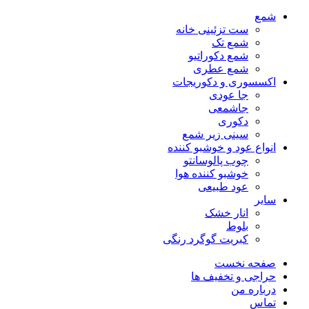
شمع
ست تزئینی خانه
شمع تک
شمع دکوراتیو
شمع عطری
اکسسوری و دکوریجات
جا عودی
جاشمعی
دکوری
سینی زیر شمع
انواع عود و خوشبو کننده
چوب پالوسانتو
خوشبو کننده هوا
عود طبیعی
سایر
انار خشک
بلوط
کبریت گوگرد رنگی
صفحه نخست
حراجی و تخفیف ها
درباره من
تماس