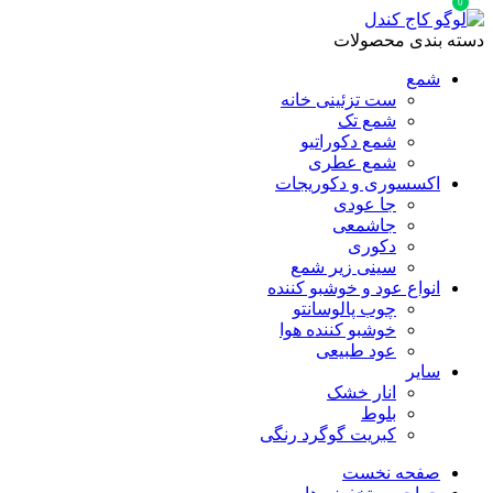
0
دسته بندی محصولات
شمع
ست تزئینی خانه
شمع تک
شمع دکوراتیو
شمع عطری
اکسسوری و دکوریجات
جا عودی
جاشمعی
دکوری
سینی زیر شمع
انواع عود و خوشبو کننده
چوب پالوسانتو
خوشبو کننده هوا
عود طبیعی
سایر
انار خشک
بلوط
کبریت گوگرد رنگی
صفحه نخست