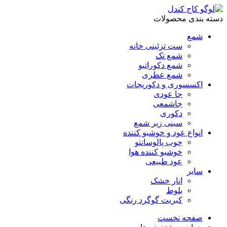
دسته بندی محصولات
شمع
ست تزئینی خانه
شمع تک
شمع دکوراتیو
شمع عطری
اکسسوری و دکوریجات
جا عودی
جاشمعی
دکوری
سینی زیر شمع
انواع عود و خوشبو کننده
چوب پالوسانتو
خوشبو کننده هوا
عود طبیعی
سایر
انار خشک
بلوط
کبریت گوگرد رنگی
صفحه نخست