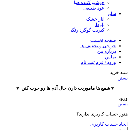
خوشبو کننده هوا
عود طبیعی
سایر
انار خشک
بلوط
کبریت گوگرد رنگی
صفحه نخست
حراجی و تخفیف ها
درباره من
تماس
ورود / فرم ثبت نام
سبد خرید
بستن
♥️ شمع ها ماموریت دارن حال آدم ها رو خوب کنن ♥️
ورود
بستن
هنوز حساب کاربری ندارید؟
ایجاد حساب کاربری