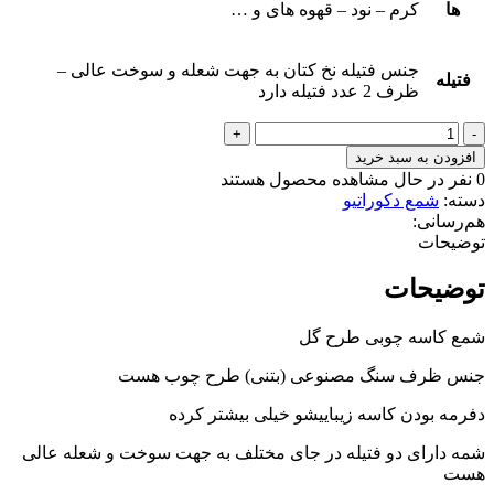
ها
کرم – نود – قهوه های و …
جنس فتیله نخ کتان به جهت شعله و سوخت عالی –
فتیله
ظرف 2 عدد فتیله دارد
شمع
کاسه
افزودن به سبد خرید
چوبی
0
نفر در حال مشاهده محصول هستند
طرح
دسته:
شمع دکوراتیو
گل
هم‌رسانی:
عدد
توضیحات
توضیحات
شمع کاسه چوبی طرح گل
جنس ظرف سنگ مصنوعی (بتنی) طرح چوب هست
دفرمه بودن کاسه زیباییشو خیلی بیشتر کرده
شمه دارای دو فتیله در جای مختلف به جهت سوخت و شعله عالی
هست