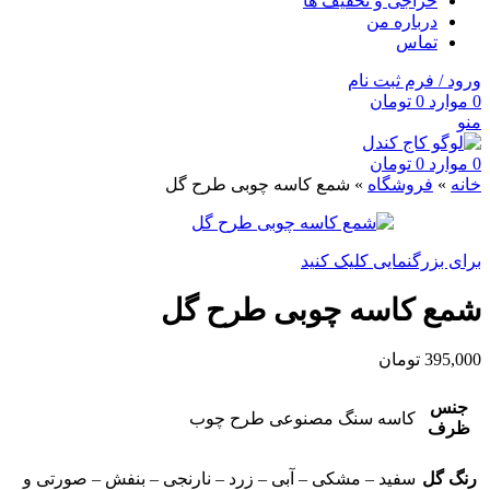
حراجی و تخفیف ها
درباره من
تماس
ورود / فرم ثبت نام
0
موارد
0
تومان
منو
0
موارد
0
تومان
خانه
»
فروشگاه
»
شمع کاسه چوبی طرح گل
برای بزرگنمایی کلیک کنید
شمع کاسه چوبی طرح گل
395,000
تومان
جنس
کاسه سنگ مصنوعی طرح چوب
ظرف
رنگ گل
سفید – مشکی – آبی – زرد – نارنجی – بنفش – صورتی و