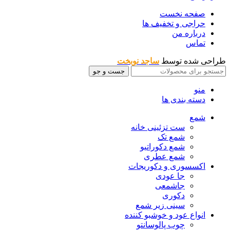
صفحه نخست
حراجی و تخفیف ها
درباره من
تماس
طراحی شده توسط
ساجد نوبخت
جست و جو
منو
دسته بندی ها
شمع
ست تزئینی خانه
شمع تک
شمع دکوراتیو
شمع عطری
اکسسوری و دکوریجات
جا عودی
جاشمعی
دکوری
سینی زیر شمع
انواع عود و خوشبو کننده
چوب پالوسانتو