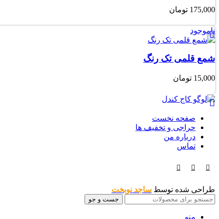
175,000
تومان
ناموجود
شمع قلمی تک رنگ
15,000
تومان
صفحه نخست
حراجی و تخفیف ها
درباره من
تماس
طراحی شده توسط
ساجد نوبخت
جست و جو
منو