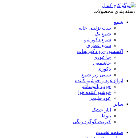
دسته بندی محصولات
شمع
ست تزئینی خانه
شمع تک
شمع دکوراتیو
شمع عطری
اکسسوری و دکوریجات
جا عودی
جاشمعی
دکوری
سینی زیر شمع
انواع عود و خوشبو کننده
چوب پالوسانتو
خوشبو کننده هوا
عود طبیعی
سایر
انار خشک
بلوط
کبریت گوگرد رنگی
صفحه نخست