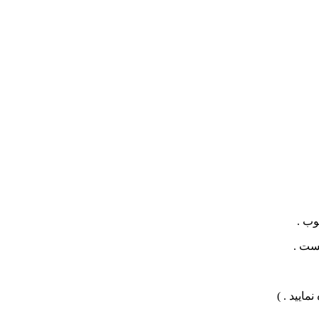
وب .
هست .
ایید . )