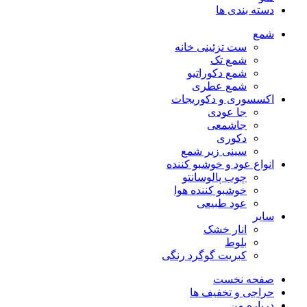
دسته بندی ها
شمع
ست تزئینی خانه
شمع تک
شمع دکوراتیو
شمع عطری
اکسسوری و دکوریجات
جا عودی
جاشمعی
دکوری
سینی زیر شمع
انواع عود و خوشبو کننده
چوب پالوسانتو
خوشبو کننده هوا
عود طبیعی
سایر
انار خشک
بلوط
کبریت گوگرد رنگی
صفحه نخست
حراجی و تخفیف ها
درباره من