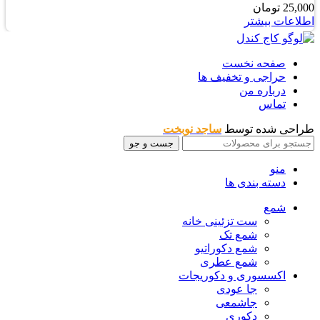
25,000
تومان
اطلاعات بیشتر
صفحه نخست
حراجی و تخفیف ها
درباره من
تماس
طراحی شده توسط
ساجد نوبخت
جست و جو
منو
دسته بندی ها
شمع
ست تزئینی خانه
شمع تک
شمع دکوراتیو
شمع عطری
اکسسوری و دکوریجات
جا عودی
جاشمعی
دکوری