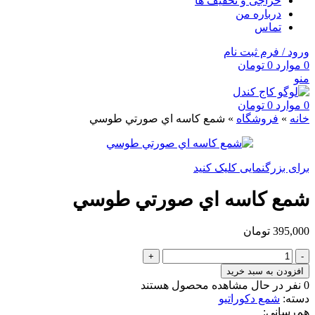
حراجی و تخفیف ها
درباره من
تماس
ورود / فرم ثبت نام
0
موارد
0
تومان
منو
0
موارد
0
تومان
خانه
»
فروشگاه
»
شمع كاسه اي صورتي طوسي
برای بزرگنمایی کلیک کنید
شمع كاسه اي صورتي طوسي
395,000
تومان
شمع
كاسه
افزودن به سبد خرید
اي
0
نفر در حال مشاهده محصول هستند
صورتي
دسته:
شمع دکوراتیو
طوسي
هم‌رسانی: