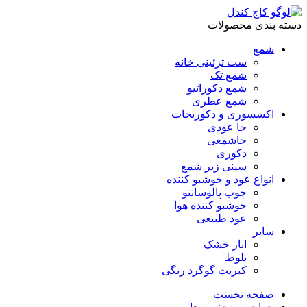
دسته بندی محصولات
شمع
ست تزئینی خانه
شمع تک
شمع دکوراتیو
شمع عطری
اکسسوری و دکوریجات
جا عودی
جاشمعی
دکوری
سینی زیر شمع
انواع عود و خوشبو کننده
چوب پالوسانتو
خوشبو کننده هوا
عود طبیعی
سایر
انار خشک
بلوط
کبریت گوگرد رنگی
صفحه نخست