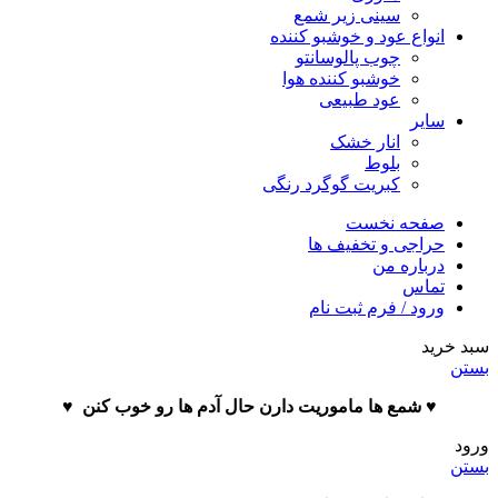
سینی زیر شمع
انواع عود و خوشبو کننده
چوب پالوسانتو
خوشبو کننده هوا
عود طبیعی
سایر
انار خشک
بلوط
کبریت گوگرد رنگی
صفحه نخست
حراجی و تخفیف ها
درباره من
تماس
ورود / فرم ثبت نام
سبد خرید
بستن
♥️ شمع ها ماموریت دارن حال آدم ها رو خوب کنن ♥️
ورود
بستن