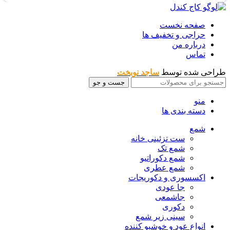
صفحه نخست
حراجی و تخفیف ها
درباره من
تماس
طراحی شده توسط
ساجد نوبخت
جست و جو
منو
دسته بندی ها
شمع
ست تزئینی خانه
شمع تک
شمع دکوراتیو
شمع عطری
اکسسوری و دکوریجات
جا عودی
جاشمعی
دکوری
سینی زیر شمع
انواع عود و خوشبو کننده