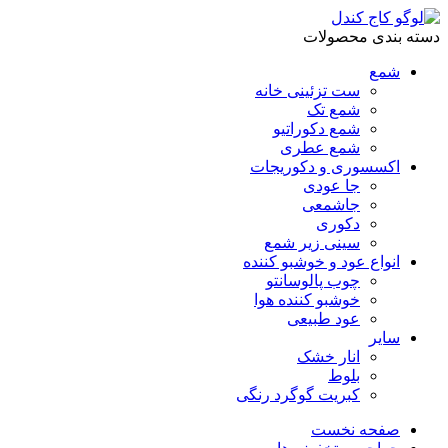
دسته بندی محصولات
شمع
ست تزئینی خانه
شمع تک
شمع دکوراتیو
شمع عطری
اکسسوری و دکوریجات
جا عودی
جاشمعی
دکوری
سینی زیر شمع
انواع عود و خوشبو کننده
چوب پالوسانتو
خوشبو کننده هوا
عود طبیعی
سایر
انار خشک
بلوط
کبریت گوگرد رنگی
صفحه نخست