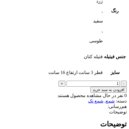
زرد
رنگ
,
سفید
,
طوسی
جنس فیتیله
فتیله کتان
سایز
قطر 3 سانت ارتفاع 16 سانت
شمع
قلمی
افزودن به سبد خرید
شیار
0
نفر در حال مشاهده محصول هستند
دار
دسته:
شمع
,
شمع تک
عدد
هم‌رسانی:
توضیحات
توضیحات