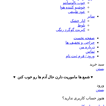
چوب پالوسانتو
خوشبو کننده هوا
عود طبیعی
سایر
انار خشک
بلوط
کبریت گوگرد رنگی
صفحه نخست
حراجی و تخفیف ها
درباره من
تماس
ورود / فرم ثبت نام
سبد خرید
بستن
♥️ شمع ها ماموریت دارن حال آدم ها رو خوب کنن ♥️
ورود
بستن
هنوز حساب کاربری ندارید؟