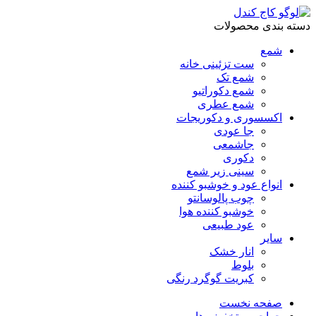
دسته بندی محصولات
شمع
ست تزئینی خانه
شمع تک
شمع دکوراتیو
شمع عطری
اکسسوری و دکوریجات
جا عودی
جاشمعی
دکوری
سینی زیر شمع
انواع عود و خوشبو کننده
چوب پالوسانتو
خوشبو کننده هوا
عود طبیعی
سایر
انار خشک
بلوط
کبریت گوگرد رنگی
صفحه نخست