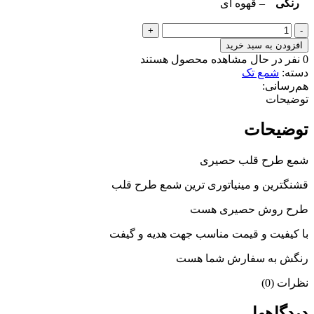
رنگی
– قهوه ای
شمع
طرح
افزودن به سبد خرید
قلب
0
نفر در حال مشاهده محصول هستند
حصیری
دسته:
شمع تک
عدد
هم‌رسانی:
توضیحات
توضیحات
شمع طرح قلب حصیری
قشنگترین و مینیاتوری ترین شمع طرح قلب
طرح روش حصیری هست
با کیفیت و قیمت مناسب جهت هدیه و گیفت
رنگش به سفارش شما هست
نظرات (0)
دیدگاهها