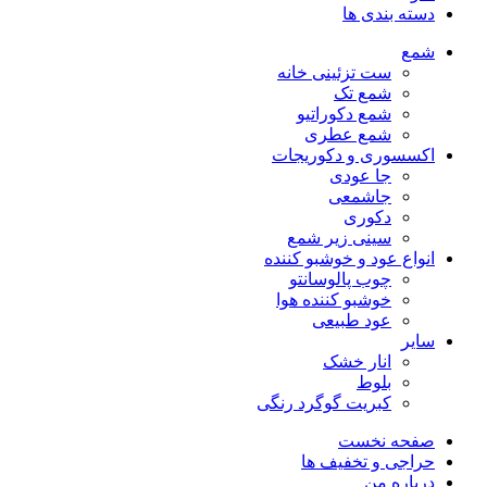
دسته بندی ها
شمع
ست تزئینی خانه
شمع تک
شمع دکوراتیو
شمع عطری
اکسسوری و دکوریجات
جا عودی
جاشمعی
دکوری
سینی زیر شمع
انواع عود و خوشبو کننده
چوب پالوسانتو
خوشبو کننده هوا
عود طبیعی
سایر
انار خشک
بلوط
کبریت گوگرد رنگی
صفحه نخست
حراجی و تخفیف ها
درباره من