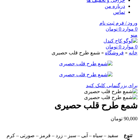
حراجی و تخفیف ها
درباره من
تماس
ورود / فرم ثبت نام
0
موارد
0
تومان
منو
0
موارد
0
تومان
خانه
»
فروشگاه
»
شمع طرح قلب حصیری
برای بزرگنمایی کلیک کنید
شمع طرح قلب حصیری
90,000
تومان
تنوع
سفید – سیاه – آبی – سبز – زرد – قرمز – صورتی – کرم