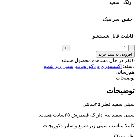
رنگ
سفید
جنس
سرامیک
قابلیت
قابل شستشو
سینی
سفید
افزودن به سبد خرید
قطر
0
نفر در حال مشاهده محصول هستند
22سانت
دسته:
اکسسوری و دکوریجات
,
سینی زیر شمع
عدد
هم‌رسانی:
توضیحات
توضیحات
سینی سفید قطر ۲۵سانتی
سینی سفید لبه دار که ققطرش ۲۵سانت هست.
کاملا مناسب سینی زیر شمع و سایر دکوریجات
نظرات (0)