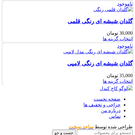
ناموجود
گلدان شیشه ای رنگی قلمی
30,000
تومان
این
انتخاب گزینه ها
محصول
ناموجود
دارای
انواع
مختلفی
گلدان شیشه ای رنگی لامپی
می
باشد.
35,000
تومان
گزینه
این
انتخاب گزینه ها
ها
محصول
ممکن
دارای
است
انواع
صفحه نخست
در
مختلفی
حراجی و تخفیف ها
صفحه
می
درباره من
محصول
باشد.
تماس
انتخاب
گزینه
شوند
ها
طراحی شده توسط
ساجد نوبخت
ممکن
جست و جو