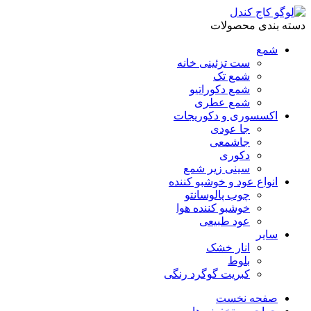
دسته بندی محصولات
شمع
ست تزئینی خانه
شمع تک
شمع دکوراتیو
شمع عطری
اکسسوری و دکوریجات
جا عودی
جاشمعی
دکوری
سینی زیر شمع
انواع عود و خوشبو کننده
چوب پالوسانتو
خوشبو کننده هوا
عود طبیعی
سایر
انار خشک
بلوط
کبریت گوگرد رنگی
صفحه نخست