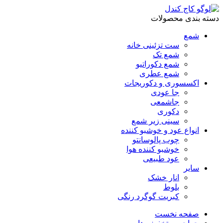
دسته بندی محصولات
شمع
ست تزئینی خانه
شمع تک
شمع دکوراتیو
شمع عطری
اکسسوری و دکوریجات
جا عودی
جاشمعی
دکوری
سینی زیر شمع
انواع عود و خوشبو کننده
چوب پالوسانتو
خوشبو کننده هوا
عود طبیعی
سایر
انار خشک
بلوط
کبریت گوگرد رنگی
صفحه نخست