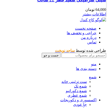
64,000
تومان
اطلاعات بیشتر
صفحه نخست
حراجی و تخفیف ها
درباره من
تماس
طراحی شده توسط
ساجد نوبخت
جست و جو
منو
دسته بندی ها
شمع
ست تزئینی خانه
شمع تک
شمع دکوراتیو
شمع عطری
اکسسوری و دکوریجات
جا عودی