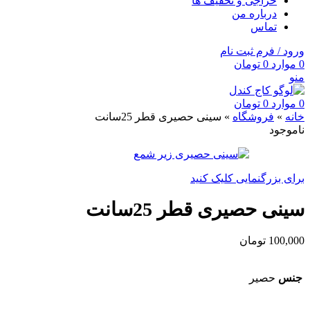
حراجی و تخفیف ها
درباره من
تماس
ورود / فرم ثبت نام
0
موارد
0
تومان
منو
0
موارد
0
تومان
خانه
»
فروشگاه
»
سینی حصیری قطر 25سانت
ناموجود
برای بزرگنمایی کلیک کنید
سینی حصیری قطر 25سانت
100,000
تومان
جنس
حصیر