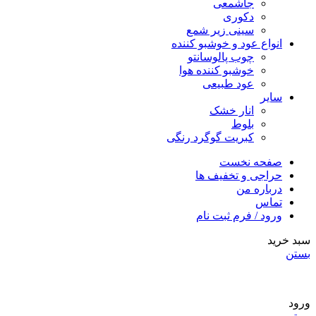
جاشمعی
دکوری
سینی زیر شمع
انواع عود و خوشبو کننده
چوب پالوسانتو
خوشبو کننده هوا
عود طبیعی
سایر
انار خشک
بلوط
کبریت گوگرد رنگی
صفحه نخست
حراجی و تخفیف ها
درباره من
تماس
ورود / فرم ثبت نام
سبد خرید
بستن
ورود