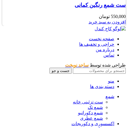
ست شمع رنگین کمانی
550,000
تومان
افزودن به سبد خرید
صفحه نخست
حراجی و تخفیف ها
درباره من
تماس
طراحی شده توسط
ساجد نوبخت
جست و جو
منو
دسته بندی ها
شمع
ست تزئینی خانه
شمع تک
شمع دکوراتیو
شمع عطری
اکسسوری و دکوریجات