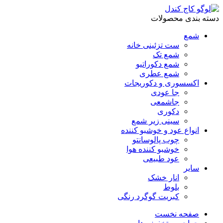
دسته بندی محصولات
شمع
ست تزئینی خانه
شمع تک
شمع دکوراتیو
شمع عطری
اکسسوری و دکوریجات
جا عودی
جاشمعی
دکوری
سینی زیر شمع
انواع عود و خوشبو کننده
چوب پالوسانتو
خوشبو کننده هوا
عود طبیعی
سایر
انار خشک
بلوط
کبریت گوگرد رنگی
صفحه نخست