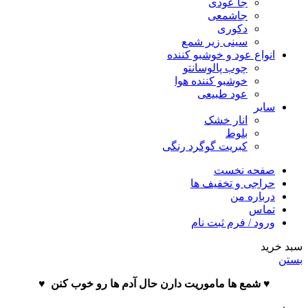
جا عودی
جاشمعی
دکوری
سینی زیر شمع
انواع عود و خوشبو کننده
چوب پالوسانتو
خوشبو کننده هوا
عود طبیعی
سایر
انار خشک
بلوط
کبریت گوگرد رنگی
صفحه نخست
حراجی و تخفیف ها
درباره من
تماس
ورود / فرم ثبت نام
سبد خرید
بستن
♥️ شمع ها ماموریت دارن حال آدم ها رو خوب کنن ♥️
ورود