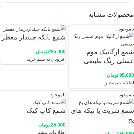
محصولات مشابه
ایمیل
*
ناموجود
شمع بانکه چیندار معطر
شمع ارگانیک موم
285,000
تومان
افزودن به سبد خرید
عسلی رنگ طبیعی
ذخیره نام، ایمیل و وبسایت من در مرورگر برای زمانی که دوباره
دیدگاهی می‌نویسم.
95,000
تومان
اطلاعات بیشتر
ناموجود
ناموجود
شمع شربت با تیکه های
شمع کاپ کیک
یخ
25,000
تومان
اطلاعات بیشتر
150,000
تومان