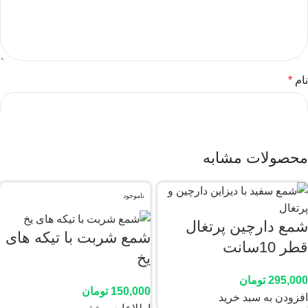
نام
*
ایمیل
*
محصولات مشابه
ناموجود
ذخیره نام، ایمیل و وبسایت من در مرورگر برای زمانی که دوباره
دیدگاهی می‌نویسم.
شمع دارچین پرتغال
شمع شربت با تیکه های
قطر 10سانت
یخ
295,000
تومان
150,000
تومان
افزودن به سبد خرید