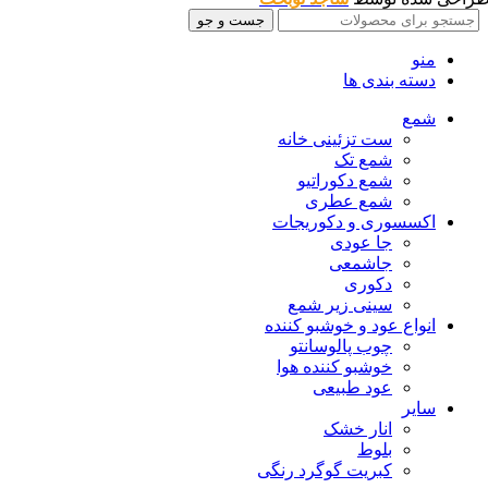
جست و جو
منو
دسته بندی ها
شمع
ست تزئینی خانه
شمع تک
شمع دکوراتیو
شمع عطری
اکسسوری و دکوریجات
جا عودی
جاشمعی
دکوری
سینی زیر شمع
انواع عود و خوشبو کننده
چوب پالوسانتو
خوشبو کننده هوا
عود طبیعی
سایر
انار خشک
بلوط
کبریت گوگرد رنگی