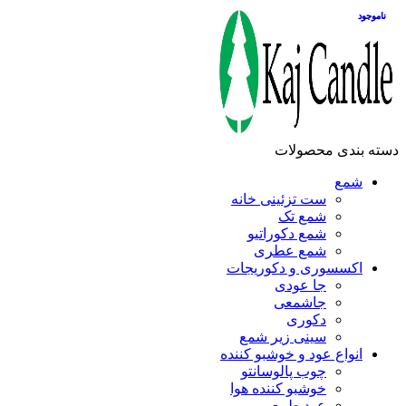
ناموجود
ناموجود
دسته بندی محصولات
شمع
ست تزئینی خانه
شمع تک
شمع دکوراتیو
شمع عطری
اکسسوری و دکوریجات
جا عودی
جاشمعی
دکوری
سینی زیر شمع
انواع عود و خوشبو کننده
چوب پالوسانتو
خوشبو کننده هوا
عود طبیعی