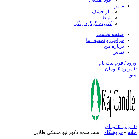
سایر
انار خشک
بلوط
کبریت گوگرد رنگی
صفحه نخست
حراجی و تخفیف ها
درباره من
تماس
ورود / فرم ثبت نام
0
موارد
0
تومان
منو
0
موارد
0
تومان
خانه
»
فروشگاه
»
ست شمع دکوراتیو مشکی طلایی