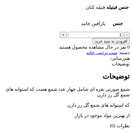
جنس فیتیله
فتیله کتان
جنس
پارافین جامد
شمع
دکوراتیو
افزودن به سبد خرید
صورتی
0
نفر در حال مشاهده محصول هستند
نقره
دسته:
ست تزئینی خانه
ای
هم‌رسانی:
عدد
توضیحات
توضیحات
شمع صورتی نقره ای شامل چهار عدد شمع هست که استوانه های
شمع گل رز دارن
که استوانه های شمع گل رز دارن
از بهترین مواد موجود در بازار
نظرات (0)