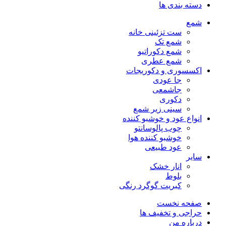
دسته بندی ها
شمع
ست تزئینی خانه
شمع تک
شمع دکوراتیو
شمع عطری
اکسسوری و دکوریجات
جا عودی
جاشمعی
دکوری
سینی زیر شمع
انواع عود و خوشبو کننده
چوب پالوسانتو
خوشبو کننده هوا
عود طبیعی
سایر
انار خشک
بلوط
کبریت گوگرد رنگی
صفحه نخست
حراجی و تخفیف ها
درباره من