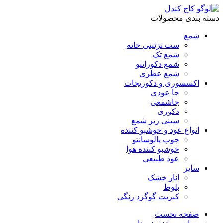
دسته بندی محصولات
شمع
ست تزئینی خانه
شمع تک
شمع دکوراتیو
شمع عطری
اکسسوری و دکوریجات
جا عودی
جاشمعی
دکوری
سینی زیر شمع
انواع عود و خوشبو کننده
چوب پالوسانتو
خوشبو کننده هوا
عود طبیعی
سایر
انار خشک
بلوط
کبریت گوگرد رنگی
صفحه نخست