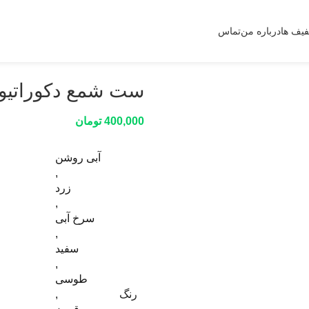
یف ها
درباره من
تماس
ست شمع دکوراتیو 
400,000
تومان
آبی روشن
,
زرد
,
سرخ آبی
,
سفید
,
طوسی
رنگ
,