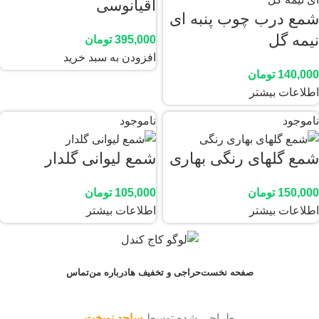
اقیانوسی
شمع درب چوب پنبه ای
نیمه گل
ذخیره نام، ایمیل و وبسایت من در مرورگر برای زمانی که دوباره
395,000
تومان
دیدگاهی می‌نویسم.
افزودن به سبد خرید
140,000
تومان
اطلاعات بیشتر
ناموجود
ناموجود
شمع گلهای رنگی بهاری
شمع لیوانی گلدار
150,000
تومان
105,000
تومان
اطلاعات بیشتر
اطلاعات بیشتر
صفحه نخست
حراجی و تخفیف ها
درباره من
تماس
طراحی شده توسط
ساجد نوبخت