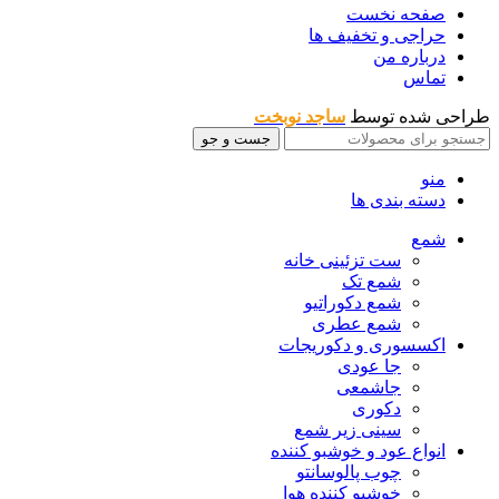
صفحه نخست
حراجی و تخفیف ها
درباره من
تماس
طراحی شده توسط
ساجد نوبخت
جست و جو
منو
دسته بندی ها
شمع
ست تزئینی خانه
شمع تک
شمع دکوراتیو
شمع عطری
اکسسوری و دکوریجات
جا عودی
جاشمعی
دکوری
سینی زیر شمع
انواع عود و خوشبو کننده
چوب پالوسانتو
خوشبو کننده هوا