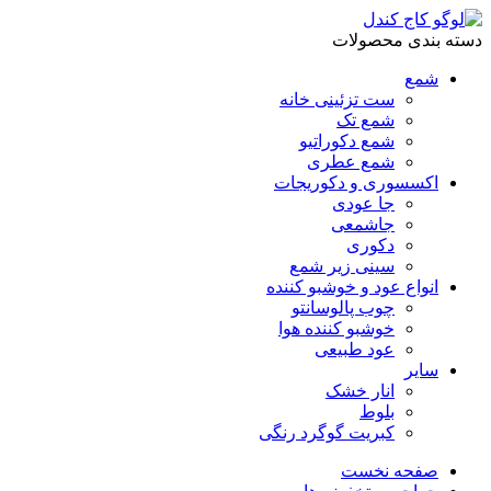
دسته بندی محصولات
شمع
ست تزئینی خانه
شمع تک
شمع دکوراتیو
شمع عطری
اکسسوری و دکوریجات
جا عودی
جاشمعی
دکوری
سینی زیر شمع
انواع عود و خوشبو کننده
چوب پالوسانتو
خوشبو کننده هوا
عود طبیعی
سایر
انار خشک
بلوط
کبریت گوگرد رنگی
صفحه نخست