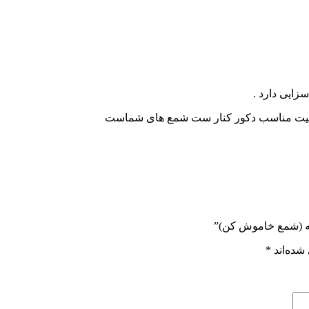
زایی دارد .
کیفیت مناسب دکور کنار ست شمع های شماست
وله (شمع خاموش کن)”
شده‌اند
*