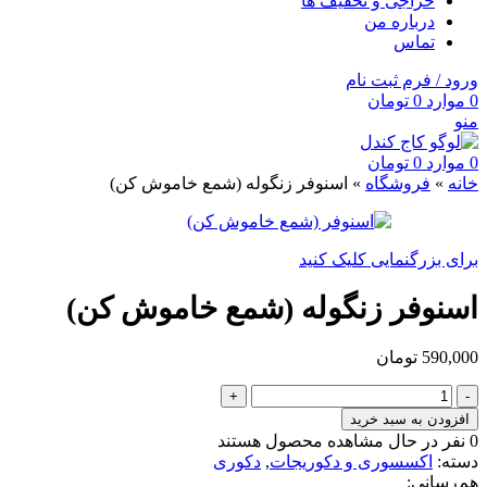
حراجی و تخفیف ها
درباره من
تماس
ورود / فرم ثبت نام
0
موارد
0
تومان
منو
0
موارد
0
تومان
خانه
»
فروشگاه
»
اسنوفر زنگوله (شمع خاموش کن)
برای بزرگنمایی کلیک کنید
اسنوفر زنگوله (شمع خاموش کن)
590,000
تومان
اسنوفر
زنگوله
افزودن به سبد خرید
(شمع
0
نفر در حال مشاهده محصول هستند
خاموش
دسته:
اکسسوری و دکوریجات
,
دکوری
کن)
هم‌رسانی: