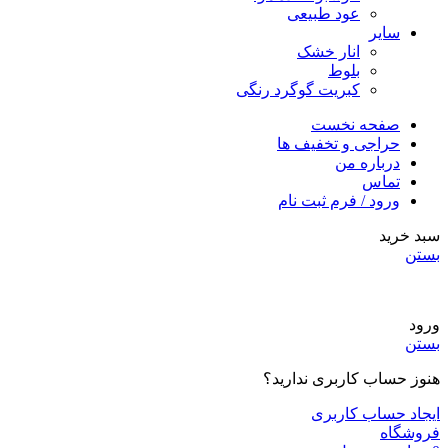
عود طبیعی
سایر
انار خشک
بلوط
کبریت گوگرد رنگی
صفحه نخست
حراجی و تخفیف ها
درباره من
تماس
ورود / فرم ثبت نام
سبد خرید
بستن
ورود
بستن
هنوز حساب کاربری ندارید؟
ایجاد حساب کاربری
فروشگاه