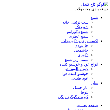
دسته بندی محصولات
شمع
ست تزئینی خانه
شمع تک
شمع دکوراتیو
شمع عطری
اکسسوری و دکوریجات
جا عودی
جاشمعی
دکوری
سینی زیر شمع
انواع عود و خوشبو کننده
چوب پالوسانتو
خوشبو کننده هوا
عود طبیعی
سایر
انار خشک
بلوط
کبریت گوگرد رنگی
صفحه نخست