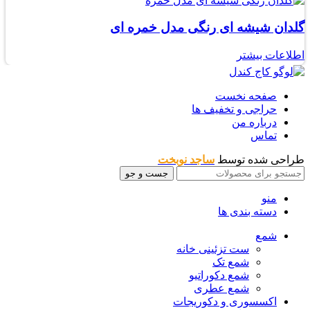
گلدان شیشه ای رنگی مدل خمره ای
اطلاعات بیشتر
صفحه نخست
حراجی و تخفیف ها
درباره من
تماس
طراحی شده توسط
ساجد نوبخت
جست و جو
منو
دسته بندی ها
شمع
ست تزئینی خانه
شمع تک
شمع دکوراتیو
شمع عطری
اکسسوری و دکوریجات