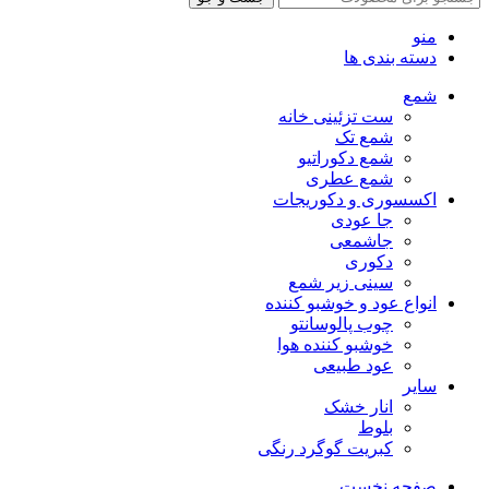
منو
دسته بندی ها
شمع
ست تزئینی خانه
شمع تک
شمع دکوراتیو
شمع عطری
اکسسوری و دکوریجات
جا عودی
جاشمعی
دکوری
سینی زیر شمع
انواع عود و خوشبو کننده
چوب پالوسانتو
خوشبو کننده هوا
عود طبیعی
سایر
انار خشک
بلوط
کبریت گوگرد رنگی
صفحه نخست