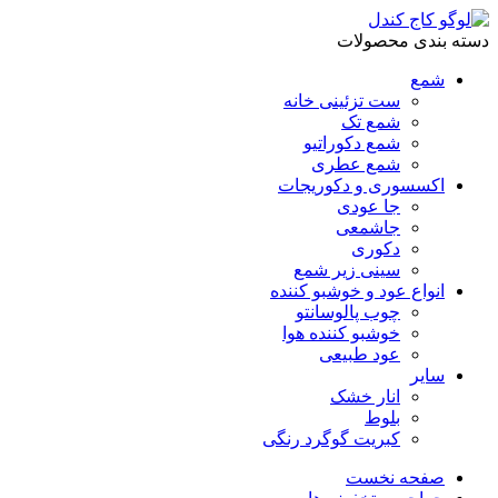
دسته بندی محصولات
شمع
ست تزئینی خانه
شمع تک
شمع دکوراتیو
شمع عطری
اکسسوری و دکوریجات
جا عودی
جاشمعی
دکوری
سینی زیر شمع
انواع عود و خوشبو کننده
چوب پالوسانتو
خوشبو کننده هوا
عود طبیعی
سایر
انار خشک
بلوط
کبریت گوگرد رنگی
صفحه نخست