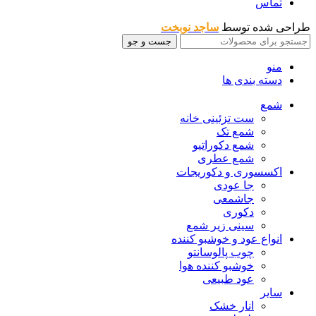
تماس
طراحی شده توسط
ساجد نوبخت
جست و جو
منو
دسته بندی ها
شمع
ست تزئینی خانه
شمع تک
شمع دکوراتیو
شمع عطری
اکسسوری و دکوریجات
جا عودی
جاشمعی
دکوری
سینی زیر شمع
انواع عود و خوشبو کننده
چوب پالوسانتو
خوشبو کننده هوا
عود طبیعی
سایر
انار خشک