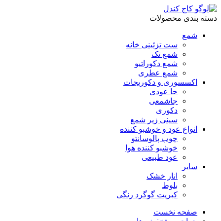
دسته بندی محصولات
شمع
ست تزئینی خانه
شمع تک
شمع دکوراتیو
شمع عطری
اکسسوری و دکوریجات
جا عودی
جاشمعی
دکوری
سینی زیر شمع
انواع عود و خوشبو کننده
چوب پالوسانتو
خوشبو کننده هوا
عود طبیعی
سایر
انار خشک
بلوط
کبریت گوگرد رنگی
صفحه نخست