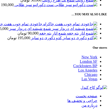
شمع تک طرح روبیک
50,000
تومان
ست دکوراتیو سبز طلایی
190,000
YOU MAY ALSO LIKE…
جاعودی تمام چوب هفت چا
شمع شیشه ای دربدار سبز
5,000
شمع انار بته جغه
90,000
تومان
کدو دکوری دو سایز
195,000
تومان
Our stores
New York
London SF
Cockfosters BP
Los Angeles
Chicago
Las Vegas
صفحه نخست
حراجی و تخفیف ها
درباره من