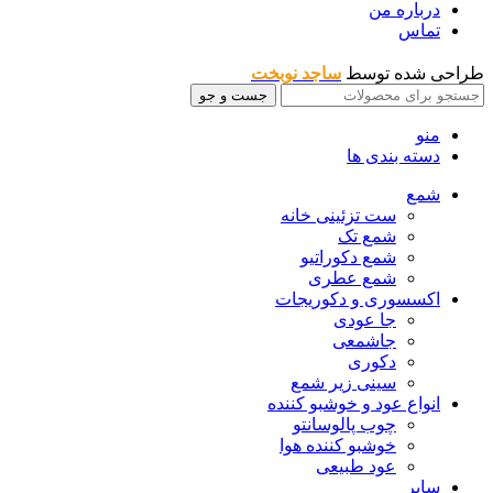
درباره من
تماس
طراحی شده توسط
ساجد نوبخت
جست و جو
منو
دسته بندی ها
شمع
ست تزئینی خانه
شمع تک
شمع دکوراتیو
شمع عطری
اکسسوری و دکوریجات
جا عودی
جاشمعی
دکوری
سینی زیر شمع
انواع عود و خوشبو کننده
چوب پالوسانتو
خوشبو کننده هوا
عود طبیعی
سایر