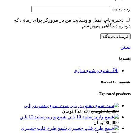
وب‌ سایت
ذخیره نام، ایمیل و وبسایت من در مرورگر برای زمانی که
دوباره دیدگاهی می‌نویسم.
بستن
دسته‌ها
بلاگ شمع و شمع سازی
Recent Comments
Top rated products
ست شمع بنفش دریایی
قیمت
قیمت
203,000
تومان
162,500
تومان
اصلی:
فعلی:
شمع وارمرسفيد 10 تايي
203,000 تومان
162,500 تومان.
80,000
تومان
بود.
شمع طرح قلب حصیری