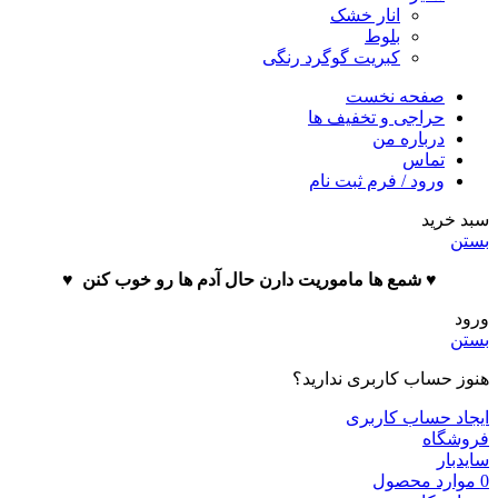
انار خشک
بلوط
کبریت گوگرد رنگی
صفحه نخست
حراجی و تخفیف ها
درباره من
تماس
ورود / فرم ثبت نام
سبد خرید
بستن
♥️ شمع ها ماموریت دارن حال آدم ها رو خوب کنن ♥️
ورود
بستن
هنوز حساب کاربری ندارید؟
ایجاد حساب کاربری
فروشگاه
سایدبار
0
موارد
محصول