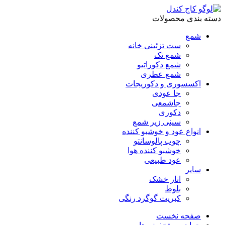
دسته بندی محصولات
شمع
ست تزئینی خانه
شمع تک
شمع دکوراتیو
شمع عطری
اکسسوری و دکوریجات
جا عودی
جاشمعی
دکوری
سینی زیر شمع
انواع عود و خوشبو کننده
چوب پالوسانتو
خوشبو کننده هوا
عود طبیعی
سایر
انار خشک
بلوط
کبریت گوگرد رنگی
صفحه نخست