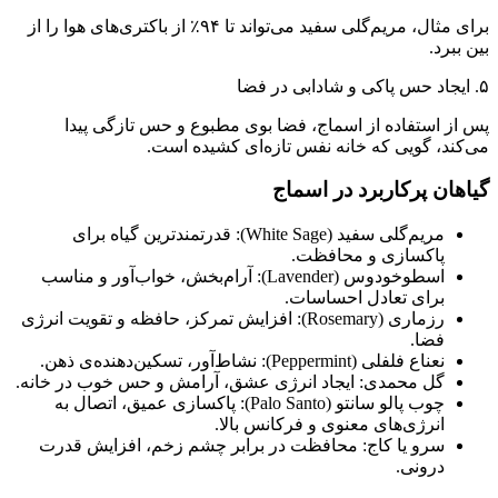
برای مثال، مریم‌گلی سفید می‌تواند تا ۹۴٪ از باکتری‌های هوا را از
بین ببرد.
۵. ایجاد حس پاکی و شادابی در فضا
پس از استفاده از اسماج، فضا بوی مطبوع و حس تازگی پیدا
می‌کند، گویی که خانه نفس تازه‌ای کشیده است.
گیاهان پرکاربرد در اسماج
مریم‌گلی سفید (White Sage): قدرتمندترین گیاه برای
پاکسازی و محافظت.
اسطوخودوس (Lavender): آرام‌بخش، خواب‌آور و مناسب
برای تعادل احساسات.
رزماری (Rosemary): افزایش تمرکز، حافظه و تقویت انرژی
فضا.
نعناع فلفلی (Peppermint): نشاط‌آور، تسکین‌دهنده‌ی ذهن.
گل محمدی: ایجاد انرژی عشق، آرامش و حس خوب در خانه.
چوب پالو سانتو (Palo Santo): پاکسازی عمیق، اتصال به
انرژی‌های معنوی و فرکانس بالا.
سرو یا کاج: محافظت در برابر چشم زخم، افزایش قدرت
درونی.