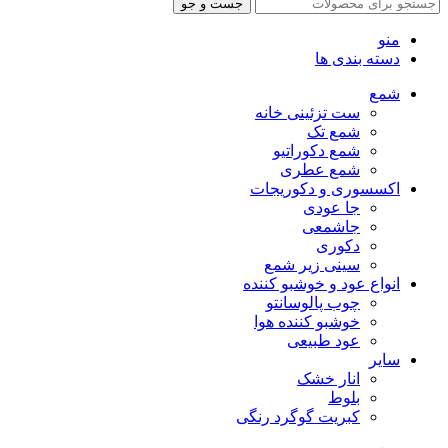
جست و جو
منو
دسته بندی ها
شمع
ست تزئینی خانه
شمع تک
شمع دکوراتیو
شمع عطری
اکسسوری و دکوریجات
جا عودی
جاشمعی
دکوری
سینی زیر شمع
انواع عود و خوشبو کننده
چوب پالوسانتو
خوشبو کننده هوا
عود طبیعی
سایر
انار خشک
بلوط
کبریت گوگرد رنگی