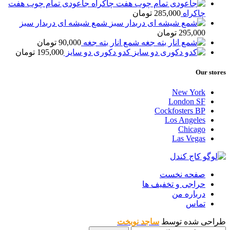
جاعودی تمام چوب هفت
چاکراه
285,000
تومان
شمع شیشه ای دربدار سبز
295,000
تومان
شمع انار بته جغه
90,000
تومان
کدو دکوری دو سایز
195,000
تومان
Our stores
New York
London SF
Cockfosters BP
Los Angeles
Chicago
Las Vegas
صفحه نخست
حراجی و تخفیف ها
درباره من
تماس
طراحی شده توسط
ساجد نوبخت