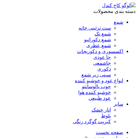
دسته بندی محصولات
شمع
ست تزئینی خانه
شمع تک
شمع دکوراتیو
شمع عطری
اکسسوری و دکوریجات
جا عودی
جاشمعی
دکوری
سینی زیر شمع
انواع عود و خوشبو کننده
چوب پالوسانتو
خوشبو کننده هوا
عود طبیعی
سایر
انار خشک
بلوط
کبریت گوگرد رنگی
صفحه نخست