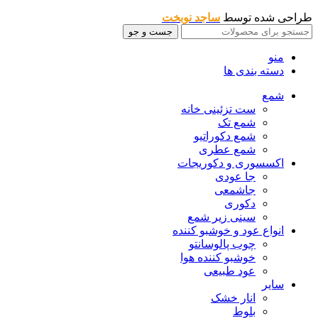
طراحی شده توسط
ساجد نوبخت
جست و جو
منو
دسته بندی ها
شمع
ست تزئینی خانه
شمع تک
شمع دکوراتیو
شمع عطری
اکسسوری و دکوریجات
جا عودی
جاشمعی
دکوری
سینی زیر شمع
انواع عود و خوشبو کننده
چوب پالوسانتو
خوشبو کننده هوا
عود طبیعی
سایر
انار خشک
بلوط