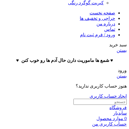
کبریت گوگرد رنگی
صفحه نخست
حراجی و تخفیف ها
درباره من
تماس
ورود / فرم ثبت نام
سبد خرید
بستن
♥️ شمع ها ماموریت دارن حال آدم ها رو خوب کنن ♥️
ورود
بستن
هنوز حساب کاربری ندارید؟
ایجاد حساب کاربری
فروشگاه
سایدبار
0
موارد
محصول
حساب کاربری من