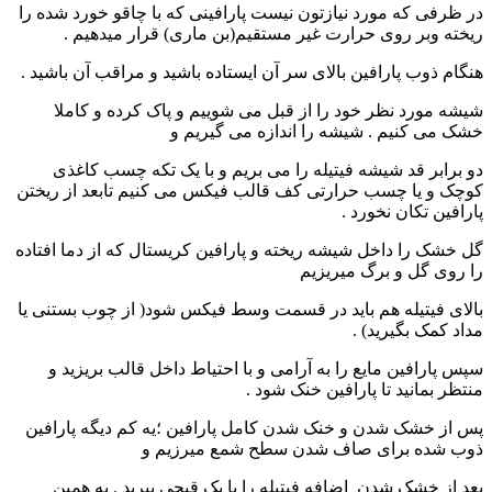
در ظرفی که مورد نیازتون نیست پارافینی که با چاقو خورد شده را
ریخته وبر روی حرارت غیر مستقیم(بن ماری) قرار میدهیم .
هنگام ذوب پارافین بالای سر آن ایستاده باشید و مراقب آن باشید .
شیشه مورد نظر خود را از قبل می شوییم و پاک کرده و کاملا
خشک می کنیم . شیشه را اندازه می گیریم و
دو برابر قد شیشه فیتیله را می بریم و با یک تکه چسب کاغذی
کوچک و یا چسب حرارتی کف قالب فیکس می کنیم تابعد از ریختن
پارافین تکان نخورد .
گل خشک را داخل شیشه ریخته و پارافین کریستال که از دما افتاده
را روی گل و برگ میریزیم
بالای فیتیله هم باید در قسمت وسط فیکس شود( از چوب بستنی یا
مداد کمک بگیرید) .
سپس پارافین مایع را به آرامی و با احتیاط داخل قالب بریزید و
منتظر بمانید تا پارافین خنک شود .
پس از خشک شدن و خنک شدن کامل پارافین ؛یه کم دیگه پارافین
ذوب شده برای صاف شدن سطح شمع میرزیم و
بعد از خشک شدن اضافه فیتیله را با یک قیچی ببرید . به همین