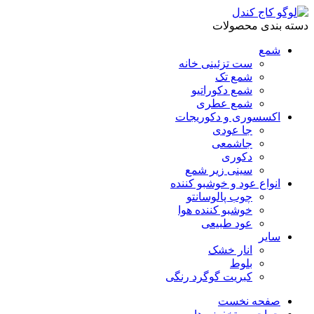
دسته بندی محصولات
شمع
ست تزئینی خانه
شمع تک
شمع دکوراتیو
شمع عطری
اکسسوری و دکوریجات
جا عودی
جاشمعی
دکوری
سینی زیر شمع
انواع عود و خوشبو کننده
چوب پالوسانتو
خوشبو کننده هوا
عود طبیعی
سایر
انار خشک
بلوط
کبریت گوگرد رنگی
صفحه نخست