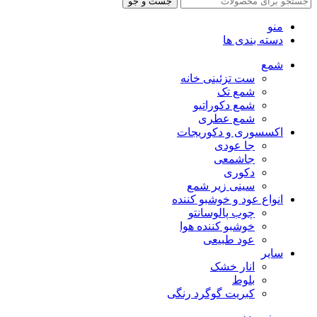
جست و جو
منو
دسته بندی ها
شمع
ست تزئینی خانه
شمع تک
شمع دکوراتیو
شمع عطری
اکسسوری و دکوریجات
جا عودی
جاشمعی
دکوری
سینی زیر شمع
انواع عود و خوشبو کننده
چوب پالوسانتو
خوشبو کننده هوا
عود طبیعی
سایر
انار خشک
بلوط
کبریت گوگرد رنگی