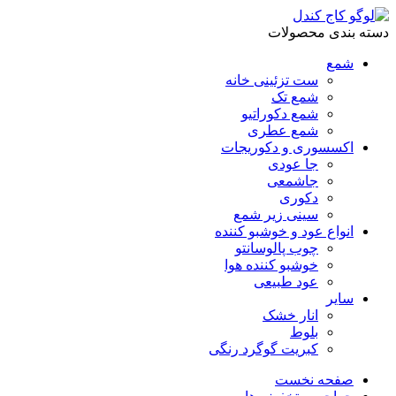
دسته بندی محصولات
شمع
ست تزئینی خانه
شمع تک
شمع دکوراتیو
شمع عطری
اکسسوری و دکوریجات
جا عودی
جاشمعی
دکوری
سینی زیر شمع
انواع عود و خوشبو کننده
چوب پالوسانتو
خوشبو کننده هوا
عود طبیعی
سایر
انار خشک
بلوط
کبریت گوگرد رنگی
صفحه نخست