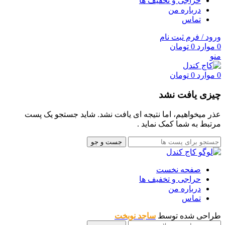
حراجی و تخفیف ها
درباره من
تماس
ورود / فرم ثبت نام
0
موارد
0
تومان
منو
0
موارد
0
تومان
چیزی یافت نشد
عذر میخواهیم، اما نتیجه ای یافت نشد. شاید جستجو یک پست
مرتبط به شما کمک نماید .
جست و جو
صفحه نخست
حراجی و تخفیف ها
درباره من
تماس
طراحی شده توسط
ساجد نوبخت