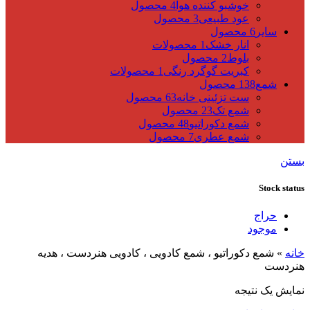
خوشبو کننده هوا
4 محصول
عود طبیعی
3 محصول
سایر
6 محصول
انار خشک
1 محصولات
بلوط
2 محصول
کبریت گوگرد رنگی
1 محصولات
شمع
138 محصول
ست تزئینی خانه
63 محصول
شمع تک
23 محصول
شمع دکوراتیو
48 محصول
شمع عطری
7 محصول
بستن
Stock status
حراج
موجود
خانه
»
شمع دکوراتیو ، شمع کادویی ، کادویی هنردست ، هدیه
هنردست
نمایش یک نتیجه