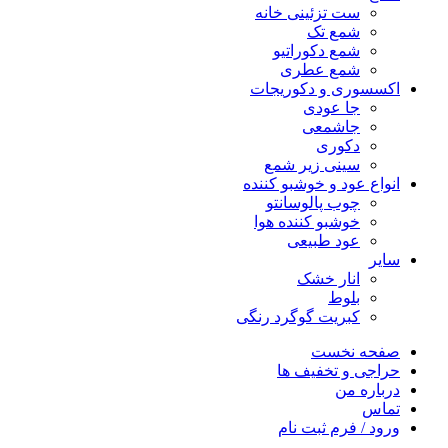
ست تزئینی خانه
شمع تک
شمع دکوراتیو
شمع عطری
اکسسوری و دکوریجات
جا عودی
جاشمعی
دکوری
سینی زیر شمع
انواع عود و خوشبو کننده
چوب پالوسانتو
خوشبو کننده هوا
عود طبیعی
سایر
انار خشک
بلوط
کبریت گوگرد رنگی
صفحه نخست
حراجی و تخفیف ها
درباره من
تماس
ورود / فرم ثبت نام