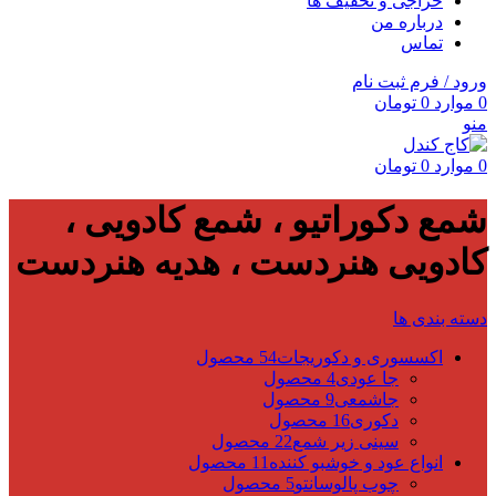
حراجی و تخفیف ها
درباره من
تماس
ورود / فرم ثبت نام
0
موارد
0
تومان
منو
0
موارد
0
تومان
شمع دکوراتیو ، شمع کادویی ،
کادویی هنردست ، هدیه هنردست
دسته بندی ها
اکسسوری و دکوریجات
54 محصول
جا عودی
4 محصول
جاشمعی
9 محصول
دکوری
16 محصول
سینی زیر شمع
22 محصول
انواع عود و خوشبو کننده
11 محصول
چوب پالوسانتو
5 محصول