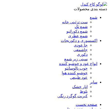
دسته بندی محصولات
شمع
ست تزئینی خانه
شمع تک
شمع دکوراتیو
شمع عطری
اکسسوری و دکوریجات
جا عودی
جاشمعی
دکوری
سینی زیر شمع
انواع عود و خوشبو کننده
چوب پالوسانتو
خوشبو کننده هوا
عود طبیعی
سایر
انار خشک
بلوط
کبریت گوگرد رنگی
صفحه نخست