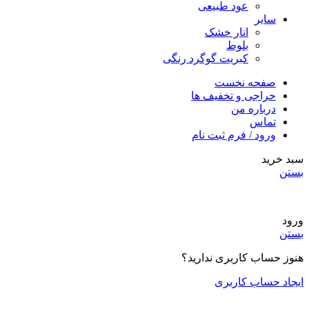
عود طبیعی
سایر
انار خشک
بلوط
کبریت گوگرد رنگی
صفحه نخست
حراجی و تخفیف ها
درباره من
تماس
ورود / فرم ثبت نام
سبد خرید
بستن
ورود
بستن
هنوز حساب کاربری ندارید؟
ایجاد حساب کاربری