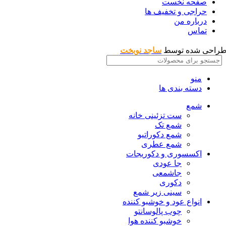
صفحه نخست
حراجی و تخفیف ها
درباره من
تماس
راحی شده توسط
ساجد نوبخت
منو
دسته بندی ها
شمع
ست تزئینی خانه
شمع تک
شمع دکوراتیو
شمع عطری
اکسسوری و دکوریجات
جا عودی
جاشمعی
دکوری
سینی زیر شمع
انواع عود و خوشبو کننده
چوب پالوسانتو
خوشبو کننده هوا