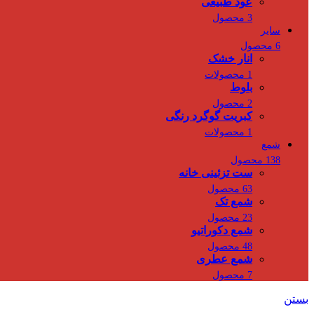
عود طبیعی
3 محصول
سایر
6 محصول
انار خشک
1 محصولات
بلوط
2 محصول
کبریت گوگرد رنگی
1 محصولات
شمع
138 محصول
ست تزئینی خانه
63 محصول
شمع تک
23 محصول
شمع دکوراتیو
48 محصول
شمع عطری
7 محصول
بستن