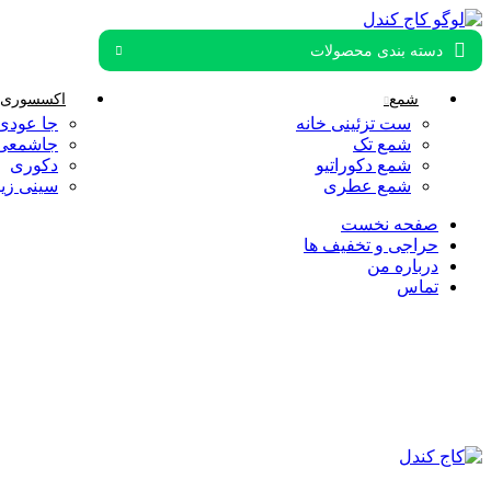
دسته بندی محصولات
شمع
اکسسوری و
ست تزئینی خانه
جا عودی
شمع تک
جاشمعی
شمع دکوراتیو
دکوری
شمع عطری
سینی زی
صفحه نخست
حراجی و تخفیف ها
درباره من
تماس