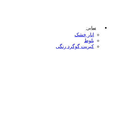
سایر
انار خشک
بلوط
کبریت گوگرد رنگی