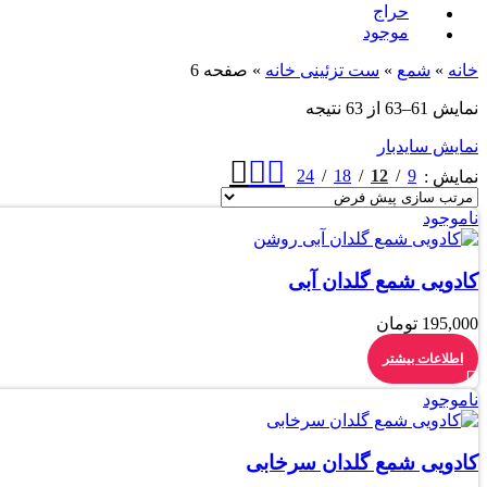
حراج
موجود
خانه
»
شمع
»
ست تزئینی خانه
»
صفحه 6
نمایش 61–63 از 63 نتیجه
نمایش سایدبار
24
18
12
9
نمایش
ناموجود
کادویی شمع گلدان آبی
195,000
تومان
اطلاعات بیشتر
ناموجود
کادویی شمع گلدان سرخابی