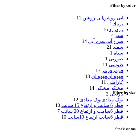
Filter by color
آبی روشن
آبی روشن
11
ترتیلا
1
زرد
زرد
16
سبز
4
سرخ آبی
سرخ آبی
14
سفید
21
سیاه
1
صورتی
1
طوسی
11
قرمز
قرمز
17
قهوه ای
قهوه ای
13
کاراملی
11
مشکی
مشکی
14
Filter by size
نارنجی
2
نوک مدادی
نوک مدادی
12
قطر 6 سانت و ارتفاع 15 سانت
10
قطر 6سامت و ارتفاع 20 سانت
7
قطر 6سانت ارتفاع 10سانت
10
Stock status